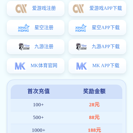
嫩
2026-06-27 21:18
34 次阅读
首页
/
体育资讯
本文将围绕卡萨诺对劳塔罗和马伦的评价展开讨论，
分析意甲联赛中劳塔罗的卓越表现以及马伦在与姆巴
佩和大罗比较中的稚嫩之处。通过对这两个年轻球员
的不同表现进行深入剖析，探讨他们在各自球队中的
角色、技术特点及未来发展潜力。同时，还将对意甲
联赛的整体水平进行评价，以更好地理解卡萨诺的观
点。在文章最后，将总结劳塔罗与马伦之间的差异，
以及他们各自在足球世界中的重要性。