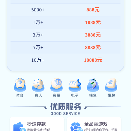
1、劳塔罗在意甲的卓越表现
近年来，劳塔罗·马丁内斯在意甲联赛中展现出色的竞
技状态，他不仅是国际米兰的重要攻击手，也是整个
联赛的一颗耀眼新星。他凭借敏锐的进攻意识和出色
的技术能力，在比赛中频频为球队贡献进球，并且时
常能参与到团队配合中，为队友创造机会。这种综合
素质使得他在意甲竞争激烈的环境中脱颖而出。
此外，劳塔罗在关键比赛中的表现尤为突出。他能够
在压力巨大的情况下保持冷静，并做出正确决策，这
种心态对于一名年轻球员来说十分难能可贵。而且，
他还展现出了良好的体能素质，无论是在高强度跑动
还是身体对抗中，都能有效应对。此外，他与队友间
默契的配合也让他成为了球队进攻体系不可或缺的一