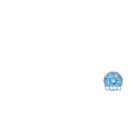
此外，从数据上看，虽然马伦具备一定的数据支撑，
但他所面对的防守压力及比赛节奏与大罗和姆巴佩时
期截然不同。在这样的环境下，要想达到两位前辈那
样惊人的成就，不仅需要时间积累经验，更需要不断
提升自身技能与心理素质。尤其是在关键时刻把握机
会方面，大罗和姆巴佩都展现出了令人信服的大心
脏，而这一点正是目前马伦所欠缺之处。
总之，尽管马伦身上有着无限潜力，但要想真正跻身
顶级球员行列，还有很长一段路要走。他需要通过更
多高水平比赛锤炼自己，在实战中不断学习提高，以
便能够向大牌球员看齐，实现自己的职业理想。
3、卡萨诺为何如此看重二人
卡萨诺作为一名传奇前锋，对当今足球界的新生代球