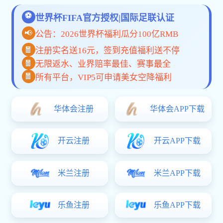
卡萨诺直言劳塔罗在意甲表现超群
马伦与姆巴佩大罗相比显得太过稚