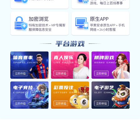
他期待他们能够迅速成长为能与顶尖球队抗衡的重要
力量，但现实却并非如此。这些因素共同加剧了他对
独行侠当前形势的不满，为后续杜蒙解雇哈里森做出
了铺垫。
2、哈里森作为教练的执教风格
作为独行侠主教练，哈里森在战术安排上受到了一定
程度的赞誉，但他的执教风格也受到批评。一方面，
他在某些比赛中展现出来的灵活战术调整能力，使得
球队能够应对不同类型的对手；但另一方面，他在处
理球员关系和发挥潜力方面却显得相对薄弱。这种矛
盾使得他逐渐失去了库班及管理层的信任。
外界普遍认为，哈里森过于依赖明星球员的一己之
力，而忽视了整个团队协作的重要性。尤其是在东契