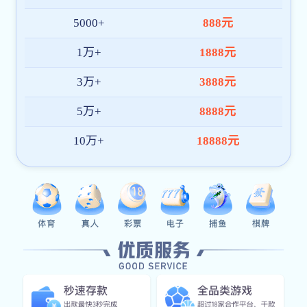
马克·库班自进入NBA以来，一直以其强烈的竞争意识
和对胜利的不懈追求而闻名。然而，近年来独行侠队
的表现却令他感到失望。在过去几个赛季中，尽管球
队拥有卢卡·东契奇这样的明星球员，但整体战绩却未
能达到预期。这种情况让库班开始质疑现有阵容和战
略是否能够带领球队走向成功。
库班特别关注的是球队在关键比赛中的表现。他认
为，队伍在面对强敌时常常缺乏应变能力和韧性，导
致多次错失晋级机会。而这种不稳定性直接影响了球
迷的信心和忠诚度，也让库班深感不安。他希望看到
一个更加团结、更有竞争力的团队，而不仅仅是依赖
个别球员的个人天赋。
此外，库班还对一些年轻球员的发展速度表示担忧。