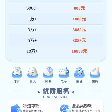
1、杰伦·布朗的失望情绪
杰伦·布朗在赛后表达了他的失望之情，认为塔图姆是
球队不可或缺的一员。他表示，在备战过程中一直期
待能够与塔图姆并肩作战，因此突如其来的消息让他
感到非常震惊。这种突发情况不仅影响了个人心态，
也对整个团队的氛围产生了一定影响。
作为一名职业运动员，布朗深知比赛的不确定性，但
他仍然希望能提前知道队友是否出战。这样的沟通失
误无疑会让人感到沮丧，尤其是在关键时刻更需要团
结一致的时候。他也提到：“我们每天都为胜利而奋
斗，希望大家都能健康出场。”
这种情绪不仅仅是针对一个人，更是对整个团队运作
模式的一种反思。显然，布朗希望未来能增强球队内