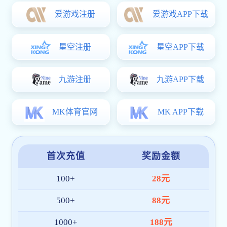
2026-06-18 20:44
38 次阅读
首页
/
体育资讯
在最近的一场比赛前，波士顿凯尔特人的明星球员杰
伦·布朗透露，他在赛前才得知队友塔图姆将缺席比
赛，这一消息令他感到意外与失望。此事件不仅反映
了球队内部信息沟通的重要性，也突显了球员之间的
相互依赖和默契。布朗作为球队的核心之一，自然希
望能够与最佳阵容一起作战，而塔图姆的缺席意味着
球队实力的削弱。在接下来的文章中，我们将从多个
角度深入分析这一事件所带来的影响，以及对球队和
球员心态的影响。